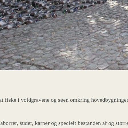
t fiske i voldgravene og søen omkring hovedbygningen. 
 aborrer, suder, karper og specielt bestanden af og stø