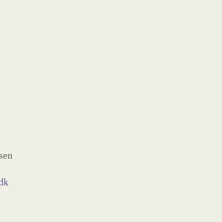
sen
dk